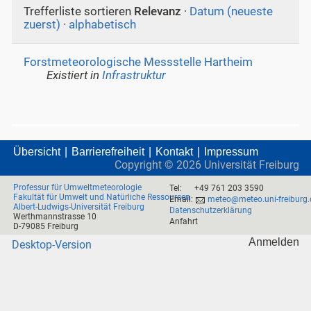
Trefferliste sortieren
Relevanz
·
Datum (neueste
zuerst)
·
alphabetisch
Forstmeteorologische Messstelle Hartheim
Existiert in
Infrastruktur
Übersicht
Barrierefreiheit
Kontakt
Impressum
Copyright ©
2026
Universität Freiburg
Professur für Umweltmeteorologie
Tel:
+49 761 203 3590
Fakultät für Umwelt und Natürliche Ressourcen
Email:
meteo@meteo.uni-freiburg.
Albert-Ludwigs-Universität Freiburg
Datenschutzerklärung
Werthmannstrasse 10
Anfahrt
D-79085 Freiburg
Anmelden
Desktop-Version