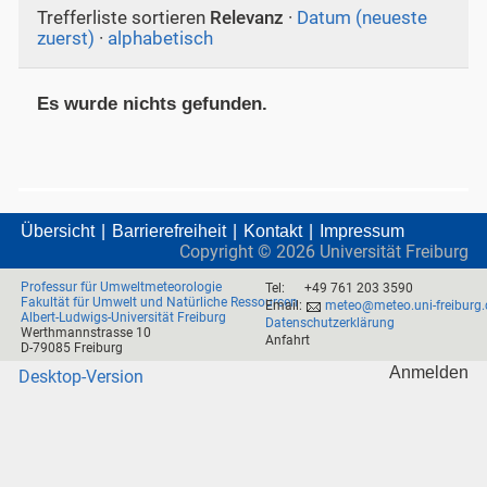
Trefferliste sortieren
Relevanz
·
Datum (neueste
zuerst)
·
alphabetisch
Es wurde nichts gefunden.
Übersicht
Barrierefreiheit
Kontakt
Impressum
Copyright ©
2026
Universität Freiburg
Professur für Umweltmeteorologie
Tel:
+49 761 203 3590
Fakultät für Umwelt und Natürliche Ressourcen
Email:
meteo@meteo.uni-freiburg.
Albert-Ludwigs-Universität Freiburg
Datenschutzerklärung
Werthmannstrasse 10
Anfahrt
D-79085 Freiburg
Anmelden
Desktop-Version