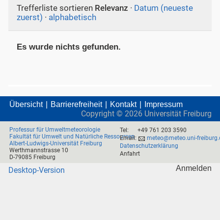
Trefferliste sortieren
Relevanz
·
Datum (neueste
zuerst)
·
alphabetisch
Es wurde nichts gefunden.
Übersicht
Barrierefreiheit
Kontakt
Impressum
Copyright ©
2026
Universität Freiburg
Professur für Umweltmeteorologie
Tel:
+49 761 203 3590
Fakultät für Umwelt und Natürliche Ressourcen
Email:
meteo@meteo.uni-freiburg.
Albert-Ludwigs-Universität Freiburg
Datenschutzerklärung
Werthmannstrasse 10
Anfahrt
D-79085 Freiburg
Anmelden
Desktop-Version