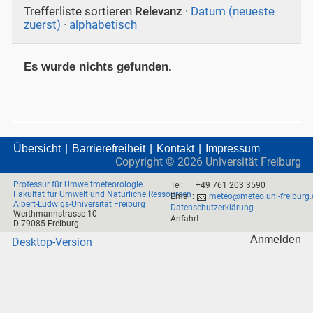
Trefferliste sortieren
Relevanz
·
Datum (neueste
zuerst)
·
alphabetisch
Es wurde nichts gefunden.
Übersicht
Barrierefreiheit
Kontakt
Impressum
Copyright ©
2026
Universität Freiburg
Professur für Umweltmeteorologie
Tel:
+49 761 203 3590
Fakultät für Umwelt und Natürliche Ressourcen
Email:
meteo@meteo.uni-freiburg.
Albert-Ludwigs-Universität Freiburg
Datenschutzerklärung
Werthmannstrasse 10
Anfahrt
D-79085 Freiburg
Anmelden
Desktop-Version