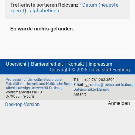
Trefferliste sortieren
Relevanz
·
Datum (neueste
zuerst)
·
alphabetisch
Es wurde nichts gefunden.
Übersicht
Barrierefreiheit
Kontakt
Impressum
Copyright ©
2026
Universität Freiburg
Professur für Umweltmeteorologie
Tel:
+49 761 203 3590
Fakultät für Umwelt und Natürliche Ressourcen
Email:
meteo@meteo.uni-freiburg.
Albert-Ludwigs-Universität Freiburg
Datenschutzerklärung
Werthmannstrasse 10
Anfahrt
D-79085 Freiburg
Anmelden
Desktop-Version