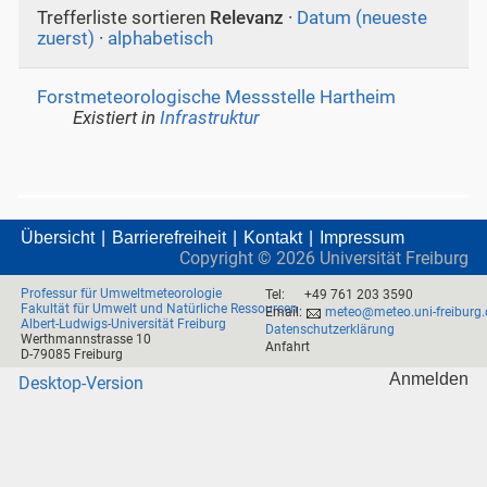
Trefferliste sortieren
Relevanz
·
Datum (neueste
zuerst)
·
alphabetisch
Forstmeteorologische Messstelle Hartheim
Existiert in
Infrastruktur
Übersicht
Barrierefreiheit
Kontakt
Impressum
Copyright ©
2026
Universität Freiburg
Professur für Umweltmeteorologie
Tel:
+49 761 203 3590
Fakultät für Umwelt und Natürliche Ressourcen
Email:
meteo@meteo.uni-freiburg.
Albert-Ludwigs-Universität Freiburg
Datenschutzerklärung
Werthmannstrasse 10
Anfahrt
D-79085 Freiburg
Anmelden
Desktop-Version