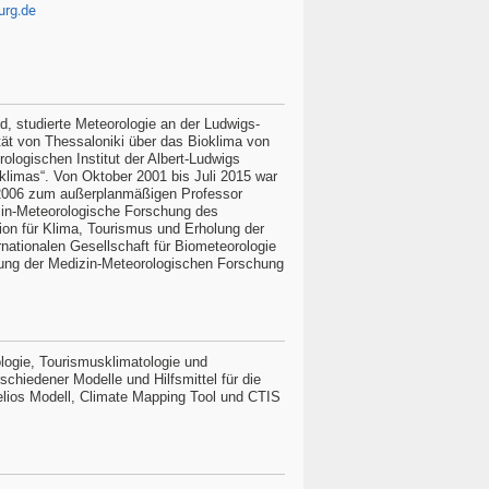
urg.de
, studierte Meteorologie an der Ludwigs-
tät von Thessaloniki über das Bioklima von
ologischen Institut der Albert-Ludwigs
tklimas“. Von Oktober 2001 bis Juli 2015 war
er 2006 zum außerplanmäßigen Professor
zin-Meteorologische Forschung des
ion für Klima, Tourismus und Erholung der
rnationalen Gesellschaft für Biometeorologie
erung der Medizin-Meteorologischen Forschung
logie, Tourismusklimatologie und
chiedener Modelle und Hilfsmittel für die
lios Modell, Climate Mapping Tool und CTIS