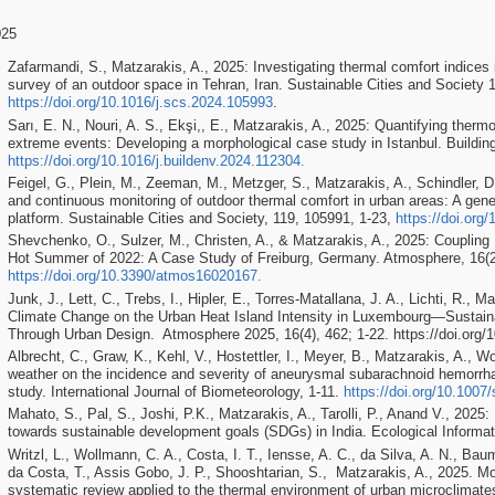
025
Zafarm
andi, S., Matzarakis, A., 2025:
Investigating thermal comfort indices i
survey of an outdoor space in Tehran, Iran. Sustainable Cities and Society 
https://doi.org/10.1016/j.scs.2024.105993
.
Sarı, E. N., Nouri, A. S., Ekşi,, E., Matzarakis, A., 2025: Quantifying therm
extreme events: Developing a morphological case study in Istanbul. Buildi
https://doi.org/10.1016/j.buildenv.2024.112304
.
Feigel, G., Plein, M., Zeeman, M., Metzger, S., Matzarakis, A., Schindler, D
and continuous monitoring of outdoor thermal comfort in urban areas: A gen
platform. Sustainable Cities and Society, 119, 105991, 1-23,
https://doi.org
Shevchenko, O., Sulzer, M., Christen, A., & Matzarakis, A., 2025: Coupling
Hot Summer of 2022: A Case Study of Freiburg, Germany. Atmosphere, 16(2)
https://doi.org/10.3390/atmos16020167.
Junk, J., Lett, C., Trebs, I., Hipler, E., Torres-Matallana, J. A., Lichti, R., 
Climate Change on the Urban Heat Island Intensity in Luxembourg—Sustaina
Through Urban Design. Atmosphere 2025, 16(4), 462; 1-22. https://doi.org
Albrecht, C., Graw, K., Kehl, V., Hostettler, I., Meyer, B., Matzarakis, A., 
weather on the incidence and severity of aneurysmal subarachnoid hemorrhag
study. International Journal of Biometeorology, 1-11.
https://doi.org/10.1007
Mahato, S., Pal, S., Joshi, P.K., Matzarakis, A., Tarolli, P., Anand V., 202
towards sustainable development goals (SDGs) in India. Ecological Informat
Writzl, L., Wollmann, C. A., Costa, I. T., Iensse, A. C., da Silva, A. N., Bau
da Costa, T., Assis Gobo, J. P., Shooshtarian, S., Matzarakis, A., 2025. M
systematic review applied to the thermal environment of urban microclim