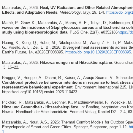
Matzarakis, A., 2026:
Heat, UV Radiation, and Other Related Atmospheri
Effects, and Adaptation Needs
.
Meteorology
,
5
(3), 19, 1-4,
https://doi.or
Mathé, P., Graw, K., Matzarakis, A., Maros, M. E., Tobys, D., Kohlmorgen, B
waves on the incidence of Staphylococcus aureus and Escherichia coli
study using biometeorological data.
PLoS One, 21(7), e0352186
https://
Huang, X., Kong, Q., Huber, M., Nikolopoulou, M., Wang, Z.‐H., Li, P., Matza
G., Pisello, A. L., Zei, E. B., 2026:
Divergent heat assessments across th
Earth's Future, 14, e2026EF008395.
https://doi.org/10.1029/2026EF008395
.
Matzarakis, A., 2026:
Hitzewarnungen und Hitzeaktionspläne
. Gesundhei
3, 15–22.
Brugger, V., Hoeppe, A., Dhami, R., Kaiser, A., Araujo-Soares, V., Schneider,
Conditional protective behaviour intentions in response to heat stress
representative behavioural experiment
. Environment International 215, 11
https://doi.org/10.1016/j.envint.2026.110423.
Pickford, R., Matzarakis, A., Lechner, K., Matthies-Wiesler, F., Woeckel, M.
Hitze und Gesundheit - Hitzearbeitsplätze
. In: Broding, begründet von Kon
Nowak. Handbuch der Arbeitsmeidizin. Ecomed Verlag, Kapitel D2 – 2.4, 63
Matzarakis, A., Nouri, A.S., 2026: Thermal Comfort Models for Outdoor Spac
Encyclopedia of Smart and Green Cities. Springer, Singapore, page 1-12,
ht
1
.