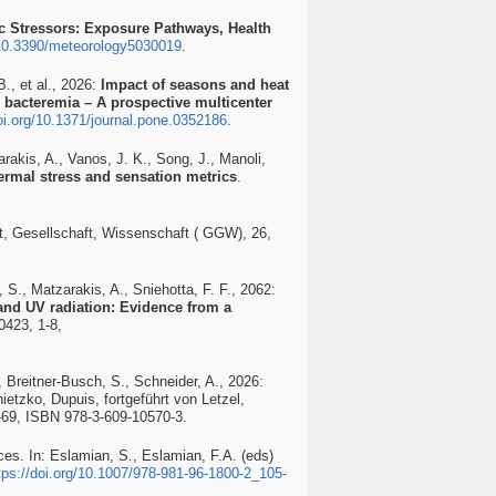
c Stressors: Exposure Pathways, Health
g/10.3390/meteorology5030019
.
., et al., 2026:
Impact of seasons and heat
 bacteremia – A prospective multicenter
doi.org/10.1371/journal.pone.0352186
.
rakis, A., Vanos, J. K., Song, J., Manoli,
ermal stress and sensation metrics
.
t, Gesellschaft, Wissenschaft ( GGW), 26,
 S., Matzarakis, A., Sniehotta, F. F., 2062:
 and UV radiation: Evidence from a
0423, 1-8,
, Breitner-Busch, S., Schneider, A., 2026:
ietzko, Dupuis, fortgeführt von Letzel,
-69, ISBN 978-3-609-10570-3.
es. In: Eslamian, S., Eslamian, F.A. (eds)
tps://doi.org/10.1007/978-981-96-1800-2_105-