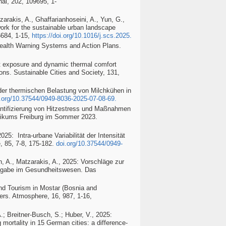
nal, 202, 109695, 1-
zarakis, A., Ghaffarianhoseini, A., Yun, G.,
work for the sustainable urban landscape
684, 1-15,
https://doi.org/10.1016/j.scs.2025
.
Health Warning Systems and Action Plans.
at exposure and dynamic thermal comfort
ons. Sustainable Cities and Society, 131,
 der thermischen Belastung von Milchkühen in
.org/10.37544/0949-8036-2025-07-08-69.
uantifizierung von Hitzestress und Maßnahmen
inikums Freiburg im Sommer 2023.
025: Intra-urbane Variabilität der Intensität
, 85, 7-8, 175-182.
doi.org/10.37544/0949-
nn, A., Matzarakis, A., 2025: Vorschläge zur
ufgabe im Gesundheitswesen. Das
nd Tourism in Mostar (Bosnia and
ers
. Atmosphere, 16, 987, 1-16,
.; Breitner-Busch, S.; Huber, V., 2025:
mortality in 15 German cities: a difference-