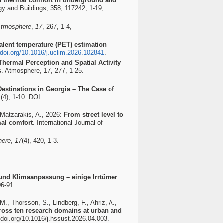
f thermal comfort in underground and
gy and Buildings, 358, 117242, 1-19,
Atmosphere
,
17
, 267, 1-4,
alent temperature (PET) estimation
/doi.org/10.1016/j.uclim.2026.102841
.
ermal Perception and Spatial Activity
s
. Atmosphere, 17, 277, 1-25.
Destinations in Georgia – The Case of
 (4), 1-10. DOI:
, Matzarakis, A., 2026:
From street level to
mal comfort
. International Journal of
here
,
17
(4), 420, 1-3.
und Klimaanpassung – einige Irrtümer
06-91.
 M., Thorsson, S., Lindberg, F., Ahriz, A.,
ross ten research domains at urban and
/doi.org/10.1016/j.hssust.2026.04.003.