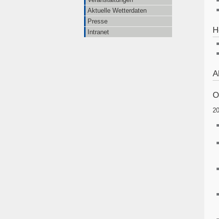
Aktuelle Wetterdaten
Presse
H
Intranet
A
O
2