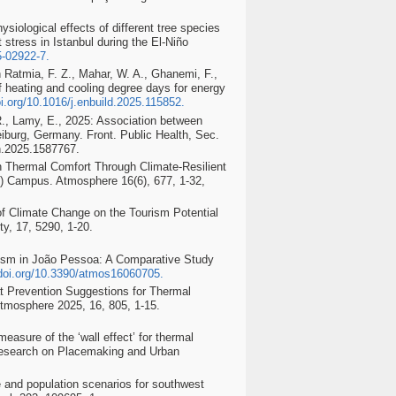
siological effects of different tree species
 stress in Istanbul during the El-Niño
5-02922-7
.
en Ratmia, F. Z., Mahar, W. A., Ghanemi, F.,
of heating and cooling degree days for energy
oi.org/10.1016/j.enbuild.2025.115852
.
 R., Lamy, E., 2025: Association between
eiburg, Germany. Front. Public Health, Sec.
h.2025.1587767.
n Thermal Comfort Through Climate-Resilient
) Campus. Atmosphere 16(6), 677, 1-32,
 of Climate Change on the Tourism Potential
ty, 17, 5290, 1-20.
urism in João Pessoa: A Comparative Study
/doi.org/10.3390/atmos16060705
.
at Prevention Suggestions for Thermal
tmosphere 2025, 16, 805, 1-15.
easure of the ‘wall effect’ for thermal
l Research on Placemaking and Urban
te and population scenarios for southwest