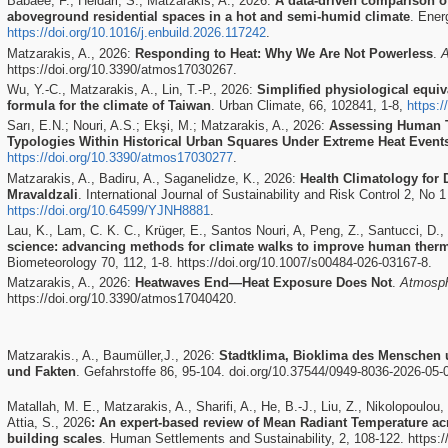
Babaee, F., Heidari, S., Matzarakis, A., 2026:
A data-driven comparison o
aboveground residential spaces in a hot and semi-humid climate
. Ener
https://doi.org/10.1016/j.enbuild.2026.117242
.
Matzarakis, A., 2026:
Responding to Heat: Why We Are Not Powerless
.
https://doi.org/10.3390/atmos17030267.
Wu, Y.-C., Matzarakis, A., Lin, T.-P., 2026:
Simplified physiological equiv
formula for the climate of Taiwan
. Urban Climate, 66, 102841, 1-8,
https:/
Sarı, E.N.; Nouri, A.S.; Ekşi, M.; Matzarakis, A., 2026:
Assessing Human Th
Typologies Within Historical Urban Squares Under Extreme Heat Event
https://doi.org/10.3390/atmos17030277
.
Matzarakis, A., Badiru, A., Saganelidze, K., 2026:
Health Climatology for 
Mravaldzali
. International Journal of Sustainability and Risk Control 2, No 1
https://doi.org/10.64599/YJNH8881
.
Lau, K., Lam, C. K. C., Krüger, E., Santos Nouri, A, Peng, Z., Santucci, D.
science: advancing methods for climate walks to improve human ther
Biometeorology 70, 112, 1-8. https://doi.org/10.1007/s00484-026-03167-8.
Matzarakis, A., 2026:
Heatwaves End—Heat Exposure Does Not
.
Atmosp
https://doi.org/10.3390/atmos17040420.
Matzarakis., A., Baumüller,J., 2026:
Stadtklima, Bioklima des Menschen 
und Fakten
. Gefahrstoffe 86, 95-104. doi.org/10.37544/0949-8036-2026-05-
Matallah, M. E., Matzarakis, A., Sharifi, A., He, B.-J., Liu, Z., Nikolopoulou,
Attia, S., 2026
: An expert-based review of Mean Radiant Temperature ac
building scales
. Human Settlements and Sustainability, 2, 108-122. https:/