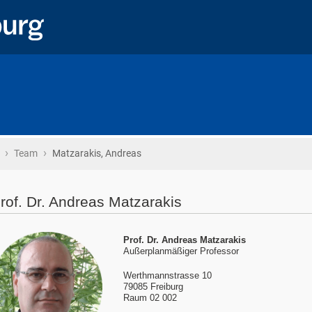
›
›
Startseite
Team
Matzarakis, Andreas
rof. Dr. Andreas Matzarakis
Prof. Dr.
Andreas Matzarakis
Außerplanmäßiger Professor
Werthmannstrasse 10
79085 Freiburg
Raum 02 002