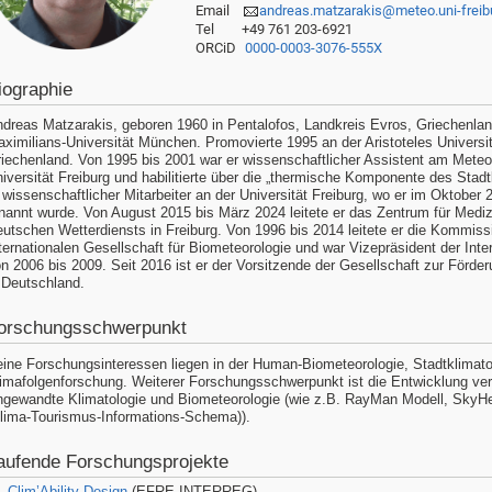
Email
andreas.matzarakis@meteo.uni-freib
Tel
+49 761 203-6921
ORCiD
0000-0003-3076-555X
iographie
dreas Matzarakis, geboren 1960 in Pentalofos, Landkreis Evros, Griechenland
ximilians-Universität München. Promovierte 1995 an der Aristoteles Universi
iechenland. Von 1995 bis 2001 war er wissenschaftlicher Assistent am Meteor
iversität Freiburg und habilitierte über die „thermische Komponente des Stad
 wissenschaftlicher Mitarbeiter an der Universität Freiburg, wo er im Oktob
nannt wurde. Von August 2015 bis März 2024 leitete er das Zentrum für Medi
utschen Wetterdiensts in Freiburg. Von 1996 bis 2014 leitete er die Kommiss
ternationalen Gesellschaft für Biometeorologie und war Vizepräsident der Inte
n 2006 bis 2009. Seit 2016 ist er der Vorsitzende der Gesellschaft zur Förd
 Deutschland.
orschungsschwerpunkt
ine Forschungsinteressen liegen in der Human-Biometeorologie, Stadtklimato
imafolgenforschung. Weiterer Forschungsschwerpunkt ist die Entwicklung vers
gewandte Klimatologie und Biometeorologie (wie z.B. RayMan Modell, SkyHe
lima-Tourismus-Informations-Schema)).
aufende Forschungsprojekte
Clim’Ability Design
(EFRE INTERREG)