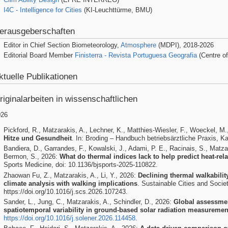
I4C - Intelligence for Cities
(KI-Leuchttürme, BMU)
erausgeberschaften
Editor in Chief Section Biometeorology,
Atmosphere
(MDPI), 2018-2026
Editorial Board Member
Finisterra - Revista Portuguesa Geografia
(Centre of
ktuelle Publikationen
riginalarbeiten in wissenschaftlichen
026
Pickford, R., Matzarakis, A., Lechner, K., Matthies-Wiesler, F., Woeckel, M.
Hitze und Gesundheit
. In: Broding – Handbuch betriebsärztliche Praxis, Ka
Bandiera, D., Garrandes, F., Kowalski, J., Adami, P. E., Racinais, S., Matzarak
Bermon, S., 2026:
What do thermal indices lack to help predict heat-relat
Sports Medicine, doi: 10.1136/bjsports-2025-110822.
Zhaowan Fu, Z., Matzarakis, A., Li, Y., 2026:
Declining thermal walkabilit
climate analysis with walking implications
. Sustainable Cities and Socie
https://doi.org/10.1016/j.scs.2026.107243.
Sander, L., Jung, C., Matzarakis, A., Schindler, D., 2026:
Global assessment 
spatiotemporal variability in ground-based solar radiation measuremen
https://doi.org/10.1016/j.solener.2026.114458
.