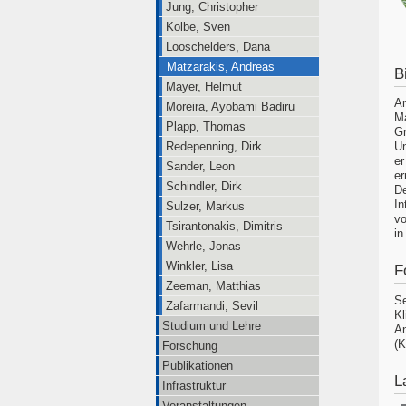
Jung, Christopher
Kolbe, Sven
Looschelders, Dana
Matzarakis, Andreas
B
Mayer, Helmut
An
Moreira, Ayobami Badiru
Ma
Plapp, Thomas
Gr
Redepenning, Dirk
Un
er
Sander, Leon
er
Schindler, Dirk
De
In
Sulzer, Markus
vo
Tsirantonakis, Dimitris
in
Wehrle, Jonas
Winkler, Lisa
F
Zeeman, Matthias
Se
Zafarmandi, Sevil
Kl
Studium und Lehre
An
(K
Forschung
Publikationen
L
Infrastruktur
Veranstaltungen