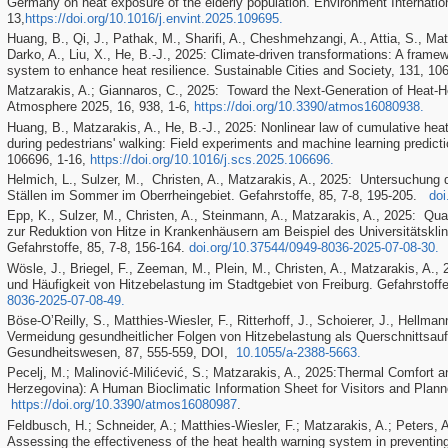
Germany on heat exposure of the elderly population. Environment Internatio
13,
https://doi.org/10.1016/j.envint.2025.109695
.
Huang, B., Qi, J., Pathak, M., Sharifi, A., Cheshmehzangi, A., Attia, S., Mat
Darko, A., Liu, X., He, B.-J., 2025: Climate-driven transformations: A frame
system to enhance heat resilience. Sustainable Cities and Society,
131, 106
Matzarakis, A.; Giannaros, C., 2025: Toward the Next-Generation of Heat-
Atmosphere 2025, 16, 938, 1-6,
https://doi.org/10.3390/atmos16080938
.
Huang, B., Matzarakis, A., He, B.-J., 2025: Nonlinear law of cumulative he
during pedestrians' walking: Field experiments and machine learning predicti
106696, 1-16,
https://doi.org/10.1016/j.scs.2025.106696.
Helmich, L., Sulzer, M., Christen, A., Matzarakis, A., 2025: Untersuchung
Ställen im Sommer im Oberrheingebiet. Gefahrstoffe, 85, 7-8, 195-205.
doi
Epp, K., Sulzer, M., Christen, A., Steinmann, A., Matzarakis, A., 2025: Q
zur Reduktion von Hitze in Krankenhäusern am Beispiel des Universitätskl
Gefahrstoffe, 85, 7-8, 156-164.
doi.org/10.37544/0949-8036-2025-07-08-30.
Wösle, J., Briegel, F., Zeeman, M., Plein, M., Christen, A., Matzarakis, A., 2
und Häufigkeit von Hitzebelastung im Stadtgebiet von Freiburg. Gefahrstoffe
8036-2025-07-08-49.
Böse-OʼReilly, S., Matthies-Wiesler, F., Ritterhoff, J., Schoierer, J., Hellma
Vermeidung gesundheitlicher Folgen von Hitzebelastung als Querschnittsa
Gesundheitswesen, 87, 555-559, DOI,
10.1055/a-2388-5663.
Pecelj, M.; Malinović-Milićević, S.; Matzarakis, A., 2025:
Thermal Comfort a
Herzegovina): A Human Bioclimatic Information Sheet for Visitors and Plann
https://doi.org/10.3390/atmos16080987
.
Feldbusch, H.; Schneider, A.; Matthies-Wiesler, F.; Matzarakis, A.; Peters, A
Assessing the effectiveness of the heat health warning system in preventing 