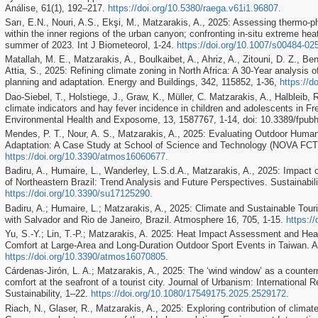
Análise, 61(1), 192–217.
https://doi.org/10.5380/raega.v61i1.96807
.
Sarı, E.N., Nouri, A.S., Ekşi, M., Matzarakis, A., 2025: Assessing thermo-phy
within the inner regions of the urban canyon; confronting in-situ extreme heat
summer of 2023. Int J Biometeorol, 1-24.
https://doi.org/10.1007/s00484-02
Matallah, M. E., Matzarakis, A., Boulkaibet, A., Ahriz, A., Zitouni, D. Z., B
Attia, S., 2025: Refining climate zoning in North Africa: A 30-Year analysis 
planning and adaptation. Energy and Buildings, 342, 115852, 1-36,
https://d
Dao-Siebel, T., Holstiege, J., Graw, K., Müller, C. Matzarakis, A., Halbleib,
climate indicators and hay fever incidence in children and adolescents in Fr
Environmental Health and Exposome, 13, 1587767, 1-14, doi: 10.3389/fpub
Mendes, P. T., Nour, A. S., Matzarakis, A., 2025: Evaluating Outdoor Huma
Adaptation: A Case Study at School of Science and Technology (NOVA FCT
https://doi.org/10.3390/atmos16060677
.
Badiru, A., Humaire, L., Wanderley, L.S.d.A., Matzarakis, A., 2025: Impact
of Northeastern Brazil: Trend Analysis and Future Perspectives. Sustainabili
https://doi.org/10.3390/su17125290
.
Badiru, A.; Humaire, L.; Matzarakis, A., 2025: Climate and Sustainable To
with Salvador and Rio de Janeiro, Brazil. Atmosphere 16, 705, 1-15.
https:/
Yu, S.-Y.; Lin, T.-P.; Matzarakis, A. 2025: Heat Impact Assessment and He
Comfort at Large-Area and Long-Duration Outdoor Sport Events in Taiwan. A
https://doi.org/10.3390/atmos16070805
.
Cárdenas-Jirón, L. A.; Matzarakis, A., 2025: The ‘wind window’ as a counterm
comfort at the seafront of a tourist city. Journal of Urbanism: Internationa
Sustainability, 1–22.
https://doi.org/10.1080/17549175.2025.2529172
.
Riach, N., Glaser, R., Matzarakis, A., 2025: Exploring contribution of clima