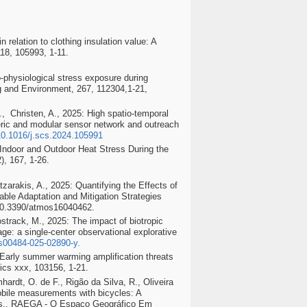
n relation to clothing insulation value: A
118, 105993, 1-11.
o-physiological stress exposure during
ng and Environment, 267, 112304,1-21,
., Christen, A., 2025: High spatio-temporal
eric and modular sensor network and outreach
/10.1016/j.scs.2024.105991
 Indoor and Outdoor Heat Stress During the
, 167, 1-26.
Matzarakis, A., 2025: Quantifying the Effects of
ble Adaptation and Mitigation Strategies
/10.3390/atmos16040462.
Wostrack, M., 2025: The impact of biotropic
e: a single-center observational explorative
/s00484-025-02890-y
.
5: Early summer warming amplification threats
ics xxx, 103156, 1-21.
mhardt, O. de F., Rigão da Silva, R., Oliveira
obile measurements with bicycles: A
ates.. RAEGA - O Espaço Geográfico Em