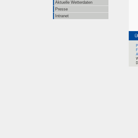
Aktuelle Wetterdaten
Presse
Intranet
Ü
P
F
A
W
D