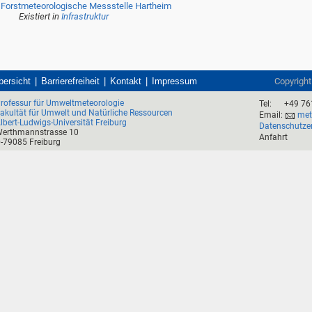
Forstmeteorologische Messstelle Hartheim
Existiert in
Infrastruktur
bersicht
Barrierefreiheit
Kontakt
Impressum
Copyrigh
rofessur für Umweltmeteorologie
Tel:
+49 76
akultät für Umwelt und Natürliche Ressourcen
Email:
mete
lbert-Ludwigs-Universität Freiburg
Datenschutze
erthmannstrasse 10
Anfahrt
-79085 Freiburg