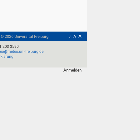
A
t ©
2026
Universität Freiburg
A
A
1 203 3590
o@meteo.uni-freiburg.de
rklärung
Anmelden