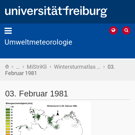
Umweltmeteorologie
›
›
›
›
Startseite
…
MiStriKli
Wintersturmatlas …
03.
Februar 1981
03. Februar 1981