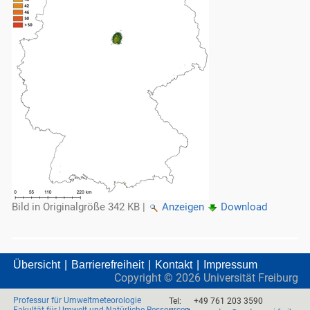
Bild in Originalgröße
342 KB
|
Anzeigen
Download
Übersicht
Barrierefreiheit
Kontakt
Impressum
Copyright ©
2026
Universität Freiburg
Professur für Umweltmeteorologie
Tel:
+49 761 203 3590