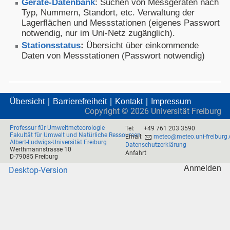
Geräte-Datenbank
: Suchen von Messgeräten nach
Typ, Nummern, Standort, etc. Verwaltung der
Lagerflächen und Messstationen (eigenes Passwort
notwendig, nur im Uni-Netz zugänglich).
Stationsstatus
:
Übersicht über einkommende
Daten von Messstationen (Passwort notwendig)
Übersicht
Barrierefreiheit
Kontakt
Impressum
Copyright ©
2026
Universität Freiburg
Professur für Umweltmeteorologie
Tel:
+49 761 203 3590
Fakultät für Umwelt und Natürliche Ressourcen
Email:
meteo@meteo.uni-freiburg.
Albert-Ludwigs-Universität Freiburg
Datenschutzerklärung
Werthmannstrasse 10
Anfahrt
D-79085 Freiburg
Anmelden
Desktop-Version