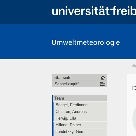
Umweltmeteorologie
Startseite
Schnellzugriff
D
Team
Briegel, Ferdinand
Christen, Andreas
Helwig, Ulla
Hilland, Rainer
Jendritzky, Gerd