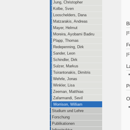
Jung, Christopher
Kolbe, Sven
Looschelders, Dana
Matzarakis, Andreas
B
Mayer, Helmut
[F
Moreira, Ayobami Badiru
Plapp, Thomas
F
Redepenning, Dirk
Sander, Leon
[F
Schindler, Dirk
L
Sulzer, Markus
Tsirantonakis, Dimitris
Wehrle, Jonas
Winkler, Lisa
P
Zeeman, Matthias
Zafarmandi, Sevil
O
Morrison, William
Studium und Lehre
Forschung
Publikationen
Infrastruktur