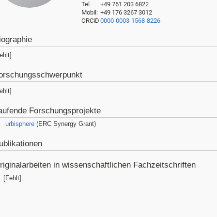
Tel
+49 761 203
6822
Mobil:
+49 176 3267 3012
ORCiD
0000-0003-1568-8226
iographie
ehlt]
orschungsschwerpunkt
ehlt]
aufende Forschungsprojekte
urbisphere
(ERC Synergy Grant)
ublikationen
riginalarbeiten in wissenschaftlichen Fachzeitschriften
[Fehlt]