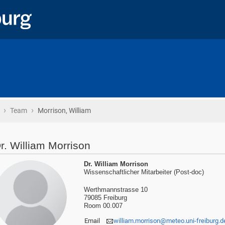
›
›
Startseite
Team
Morrison, William
r. William Morrison
Dr. William Morrison
Wissenschaftlicher Mitarbeiter (Post-doc)
Werthmannstrasse 10
79085 Freiburg
Room 00.007
Email
william.morrison@meteo.uni-freiburg.d