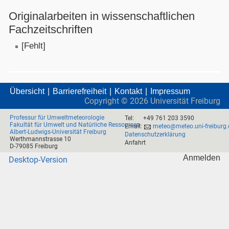
Originalarbeiten in wissenschaftlichen
Fachzeitschriften
[Fehlt]
Übersicht
Barrierefreiheit
Kontakt
Impressum
Copyright ©
2026
Universität Freiburg
Professur für Umweltmeteorologie
Tel:
+49 761 203 3590
Fakultät für Umwelt und Natürliche Ressourcen
Email:
meteo@meteo.uni-freiburg.
Albert-Ludwigs-Universität Freiburg
Datenschutzerklärung
Werthmannstrasse 10
Anfahrt
D-79085 Freiburg
Anmelden
Desktop-Version