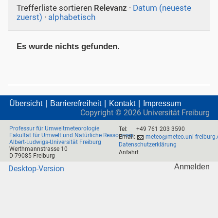
Trefferliste sortieren
Relevanz
·
Datum (neueste
zuerst)
·
alphabetisch
Es wurde nichts gefunden.
Übersicht
Barrierefreiheit
Kontakt
Impressum
Copyright ©
2026
Universität Freiburg
Professur für Umweltmeteorologie
Tel:
+49 761 203 3590
Fakultät für Umwelt und Natürliche Ressourcen
Email:
meteo@meteo.uni-freiburg.
Albert-Ludwigs-Universität Freiburg
Datenschutzerklärung
Werthmannstrasse 10
Anfahrt
D-79085 Freiburg
Anmelden
Desktop-Version