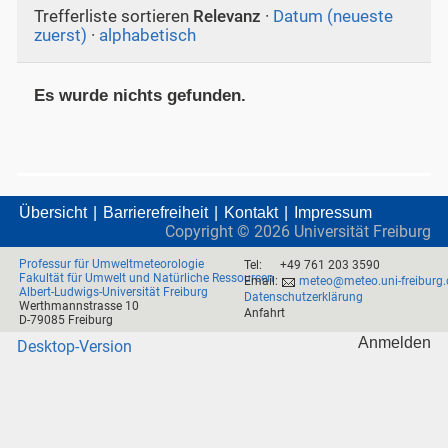
Trefferliste sortieren
Relevanz
·
Datum (neueste
zuerst)
·
alphabetisch
Es wurde nichts gefunden.
Übersicht
Barrierefreiheit
Kontakt
Impressum
Copyright ©
2026
Universität Freiburg
Professur für Umweltmeteorologie
Tel:
+49 761 203 3590
Fakultät für Umwelt und Natürliche Ressourcen
Email:
meteo@meteo.uni-freiburg.
Albert-Ludwigs-Universität Freiburg
Datenschutzerklärung
Werthmannstrasse 10
Anfahrt
D-79085 Freiburg
Anmelden
Desktop-Version