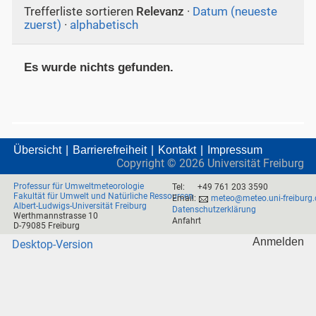
Trefferliste sortieren
Relevanz
·
Datum (neueste
zuerst)
·
alphabetisch
Es wurde nichts gefunden.
Übersicht
Barrierefreiheit
Kontakt
Impressum
Copyright ©
2026
Universität Freiburg
Professur für Umweltmeteorologie
Tel:
+49 761 203 3590
Fakultät für Umwelt und Natürliche Ressourcen
Email:
meteo@meteo.uni-freiburg.
Albert-Ludwigs-Universität Freiburg
Datenschutzerklärung
Werthmannstrasse 10
Anfahrt
D-79085 Freiburg
Anmelden
Desktop-Version