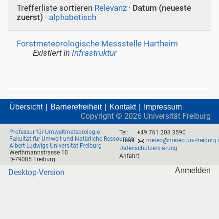
Trefferliste sortieren
Relevanz
·
Datum (neueste
zuerst)
·
alphabetisch
Forstmeteorologische Messstelle Hartheim
Existiert in
Infrastruktur
Übersicht
Barrierefreiheit
Kontakt
Impressum
Copyright ©
2026
Universität Freiburg
Professur für Umweltmeteorologie
Tel:
+49 761 203 3590
Fakultät für Umwelt und Natürliche Ressourcen
Email:
meteo@meteo.uni-freiburg.
Albert-Ludwigs-Universität Freiburg
Datenschutzerklärung
Werthmannstrasse 10
Anfahrt
D-79085 Freiburg
Anmelden
Desktop-Version