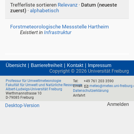
Trefferliste sortieren
Relevanz
·
Datum (neueste
zuerst)
·
alphabetisch
Forstmeteorologische Messstelle Hartheim
Existiert in
Infrastruktur
Übersicht
Barrierefreiheit
Kontakt
Impressum
Copyright ©
2026
Universität Freiburg
Professur für Umweltmeteorologie
Tel:
+49 761 203 3590
Fakultät für Umwelt und Natürliche Ressourcen
Email:
meteo@meteo.uni-freiburg.
Albert-Ludwigs-Universität Freiburg
Datenschutzerklärung
Werthmannstrasse 10
Anfahrt
D-79085 Freiburg
Anmelden
Desktop-Version