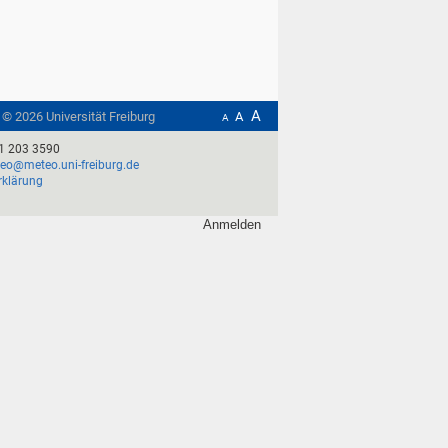
A
t ©
2026
Universität Freiburg
A
A
1 203 3590
o@meteo.uni-freiburg.de
rklärung
Anmelden