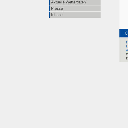
Aktuelle Wetterdaten
Presse
Intranet
Ü
P
F
A
W
D