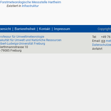
Forstmeteorologische Messstelle Hartheim
Existiert in
Infrastruktur
bersicht
Barrierefreiheit
Kontakt
Impressum
Copyrigh
rofessur für Umweltmeteorologie
Tel:
+49 76
akultät für Umwelt und Natürliche Ressourcen
Email:
mete
lbert-Ludwigs-Universität Freiburg
Datenschutze
erthmannstrasse 10
Anfahrt
-79085 Freiburg