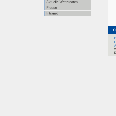
Aktuelle Wetterdaten
Presse
Intranet
Ü
P
F
A
W
D