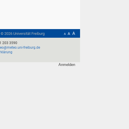
A
t ©
2026
Universität Freiburg
A
A
1 203 3590
o@meteo.uni-freiburg.de
rklärung
Anmelden