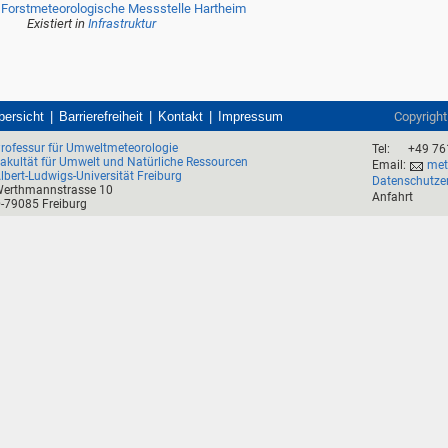
Forstmeteorologische Messstelle Hartheim
Existiert in
Infrastruktur
bersicht
Barrierefreiheit
Kontakt
Impressum
Copyrigh
rofessur für Umweltmeteorologie
Tel:
+49 76
akultät für Umwelt und Natürliche Ressourcen
Email:
mete
lbert-Ludwigs-Universität Freiburg
Datenschutze
erthmannstrasse 10
Anfahrt
-79085 Freiburg