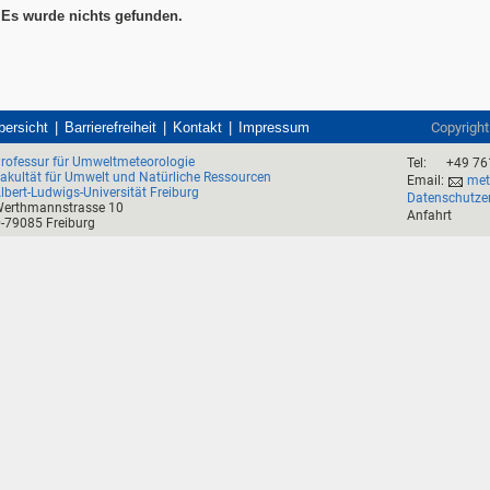
Es wurde nichts gefunden.
bersicht
Barrierefreiheit
Kontakt
Impressum
Copyrigh
rofessur für Umweltmeteorologie
Tel:
+49 76
akultät für Umwelt und Natürliche Ressourcen
Email:
mete
lbert-Ludwigs-Universität Freiburg
Datenschutze
erthmannstrasse 10
Anfahrt
-79085 Freiburg