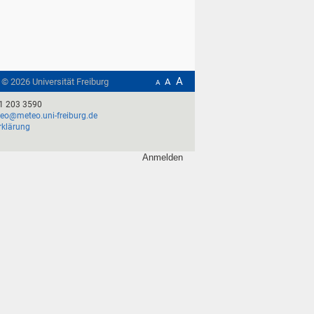
A
t ©
2026
Universität Freiburg
A
A
1 203 3590
o@meteo.uni-freiburg.de
rklärung
Anmelden