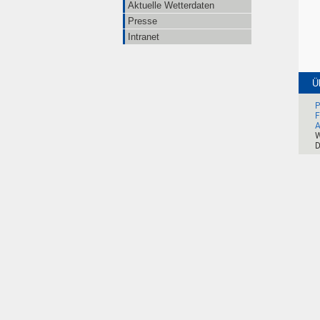
Aktuelle Wetterdaten
Presse
Intranet
Ü
P
F
A
W
D