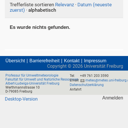
Trefferliste sortieren
Relevanz
·
Datum (neueste
zuerst)
·
alphabetisch
Es wurde nichts gefunden.
Übersicht
Barrierefreiheit
Kontakt
Impressum
Copyright ©
2026
Universität Freiburg
Professur für Umweltmeteorologie
Tel:
+49 761 203 3590
Fakultät für Umwelt und Natürliche Ressourcen
Email:
meteo@meteo.uni-freiburg.
Albert-Ludwigs-Universität Freiburg
Datenschutzerklärung
Werthmannstrasse 10
Anfahrt
D-79085 Freiburg
Anmelden
Desktop-Version